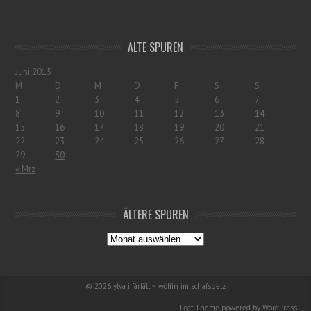
ALTE SPUREN
Juni 2015
M
D
M
D
F
S
S
1
2
3
4
5
6
7
8
9
10
11
12
13
14
15
16
17
18
19
20
21
22
23
24
25
26
27
28
29
30
« Mrz
ÄLTERE SPUREN
© 2026
ylva i fårfäll ~ wölfin im schafspelz
Leaf Theme
powered by
WordPress