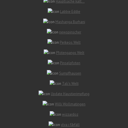
Hauptsache kalt…
Labbie Eddie
Mashanga Burhani
newspinscher
Perkeos Welt
Pfotengangs Welt
Pinselpfoten
Sumpfhausen
Tali's Welt
Update Haustierimpfung
Willi Wollmatingen
wizzardoz
ylva i fårfäll