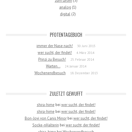
zum Lesen
(3)
analog
(1)
digital
(2)
PFOTENTAGEBUCH
immer der Nase nach!
30. Juni 2015
wer sucht, der findet!
4. März 2014
Prinzi zu Besuch!
25. Februar 2014
Warten…
24. Januar 2014
Wochenendbesuch
18. Dezember 2013
ZULETZT GEWUFFT
shira-hime
bei
wer sucht, der findet!
shira-hime
bei
wer sucht, der findet!
Bon-Jovi von Canis Minor
bei
wer sucht, der findet!
Socke-nHalterin
bei
wer sucht, der findet!
shira-hime
bei
Wochenendbesuch