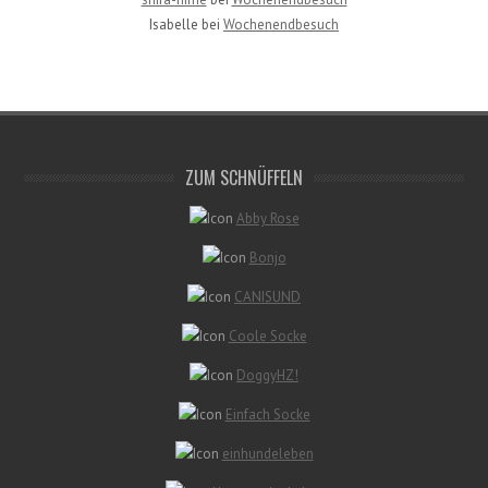
Isabelle
bei
Wochenendbesuch
ZUM SCHNÜFFELN
Abby Rose
Bonjo
CANISUND
Coole Socke
DoggyHZ!
Einfach Socke
einhundeleben