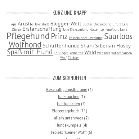
KURZ UND KNAPP
Arusha
Blogger-Welt
Ajia
Bienstädt
Bücher
Dogscooting
Erfurt
Erik
Erstanschaffung
Zimen
Jolie
Kicksparking
Kosten
Leinenpflicht
Luna
Pflegehund
Prinz
Saarloos
Rassehundeausstellung
Wolfhond
Schlittenhunde
Shani
Siberian Husky
Spaß mit Hund
Wald
Thüringen
Verhalten
Websites
Witzenhausen
Wolf
Züchter
ZUM SCHNÜFFELN
Beschäftigungstherapie
(3)
für Frauchen
(1)
für Hundchen
(2)
Pfotentagebuch
(11)
allein unterwegs
(2)
Hundekumpels
(4)
Projekt "kleiner Wolf"
(6)