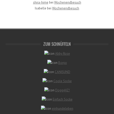
shira-hime
bei
Wochenendbesuch
Isabelle
bei
Wochenendbesuch
ZUM SCHNÜFFELN
Abby Rose
Bonjo
CANISUND
Coole Socke
DoggyHZ!
Einfach Socke
einhundeleben