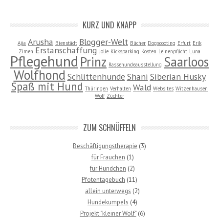
KURZ UND KNAPP
Arusha
Blogger-Welt
Ajia
Bienstädt
Bücher
Dogscooting
Erfurt
Erik
Erstanschaffung
Zimen
Jolie
Kicksparking
Kosten
Leinenpflicht
Luna
Pflegehund
Prinz
Saarloos
Rassehundeausstellung
Wolfhond
Schlittenhunde
Shani
Siberian Husky
Spaß mit Hund
Wald
Thüringen
Verhalten
Websites
Witzenhausen
Wolf
Züchter
ZUM SCHNÜFFELN
Beschäftigungstherapie
(3)
für Frauchen
(1)
für Hundchen
(2)
Pfotentagebuch
(11)
allein unterwegs
(2)
Hundekumpels
(4)
Projekt "kleiner Wolf"
(6)