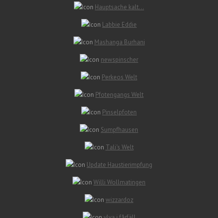
Hauptsache kalt…
Labbie Eddie
Mashanga Burhani
newspinscher
Perkeos Welt
Pfotengangs Welt
Pinselpfoten
Sumpfhausen
Tali's Welt
Update Haustierimpfung
Willi Wollmatingen
wizzardoz
ylva i fårfäll