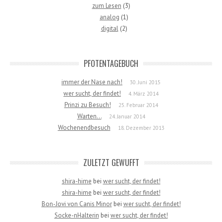
zum Lesen
(3)
analog
(1)
digital
(2)
PFOTENTAGEBUCH
immer der Nase nach!
30. Juni 2015
wer sucht, der findet!
4. März 2014
Prinzi zu Besuch!
25. Februar 2014
Warten…
24. Januar 2014
Wochenendbesuch
18. Dezember 2013
ZULETZT GEWUFFT
shira-hime
bei
wer sucht, der findet!
shira-hime
bei
wer sucht, der findet!
Bon-Jovi von Canis Minor
bei
wer sucht, der findet!
Socke-nHalterin
bei
wer sucht, der findet!