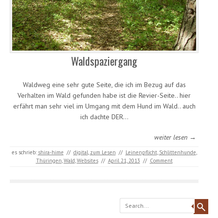
Waldspaziergang
Waldweg eine sehr gute Seite, die ich im Bezug auf das
Verhalten im Wald gefunden habe ist die Revier-Seite.. hier
erfährt man sehr viel im Umgang mit dem Hund im Wald.. auch
ich dachte DER…
weiter lesen →
es schrieb:
shira-hime
//
digital
,
zum Lesen
//
Leinenpflicht
,
Schlittenhunde
,
Thüringen
,
Wald
,
Websites
//
April 21, 2013
//
Comment
Search