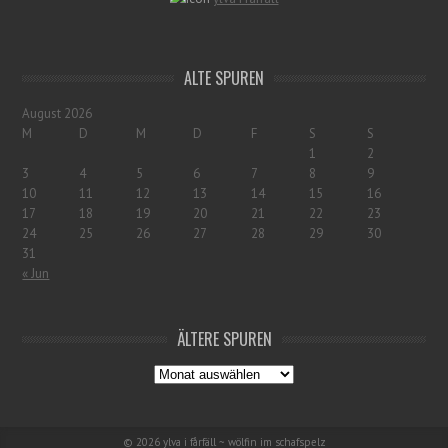
ALTE SPUREN
August 2026
M
D
M
D
F
S
S
1
2
3
4
5
6
7
8
9
10
11
12
13
14
15
16
17
18
19
20
21
22
23
24
25
26
27
28
29
30
31
« Jun
ÄLTERE SPUREN
© 2026
ylva i fårfäll ~ wölfin im schafspelz