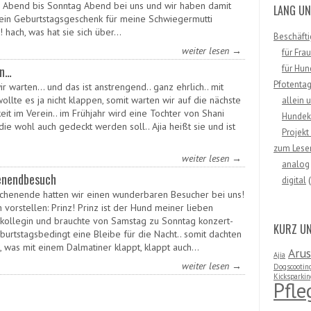
g Abend bis Sonntag Abend bei uns und wir haben damit
LANG UN
 ein Geburtstagsgeschenk für meine Schwiegermutti
! hach, was hat sie sich über…
Beschäfti
weiter lesen →
für Fra
en…
für Hu
Pfotenta
ir warten… und das ist anstrengend.. ganz ehrlich.. mit
ollte es ja nicht klappen, somit warten wir auf die nächste
allein 
eit im Verein.. im Frühjahr wird eine Tochter von Shani
Hundek
 die wohl auch gedeckt werden soll.. Ajia heißt sie und ist
Projekt 
zum Lese
weiter lesen →
analog
nendbesuch
digital
(
henende hatten wir einen wunderbaren Besucher bei uns!
h vorstellen: Prinz! Prinz ist der Hund meiner lieben
skollegin und brauchte von Samstag zu Sonntag konzert-
KURZ U
burtstagsbedingt eine Bleibe für die Nacht.. somit dachten
s, was mit einem Dalmatiner klappt, klappt auch…
Aru
Ajia
weiter lesen →
Dogscootin
Kicksparki
Pfl