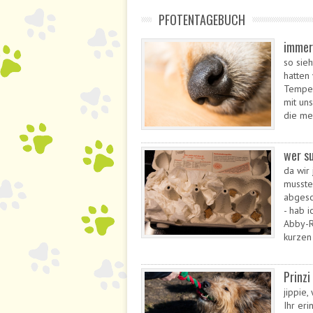
PFOTENTAGEBUCH
immer
so sie
hatten
Temper
mit uns
die me
wer su
da wir 
musste 
abgesc
- hab 
Abby-R
kurzen
Prinzi
jippie,
Ihr er