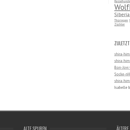
Rassehunde
Wolf
Siberi
Thüringen
Züchter
ZULETZT
shira-him
shira-him
Bon-Jovi 
Socke-nHa
shira-him
Isabelle
b
ALTE SPUREN
ÄLTERE