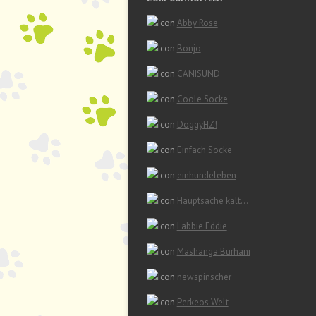
Abby Rose
Bonjo
CANISUND
Coole Socke
DoggyHZ!
Einfach Socke
einhundeleben
Hauptsache kalt…
Labbie Eddie
Mashanga Burhani
newspinscher
Perkeos Welt