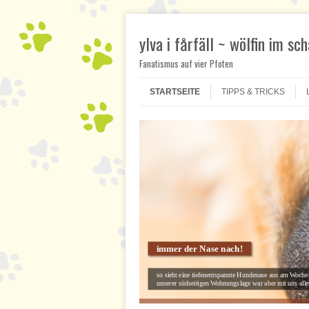
ylva i fårfäll ~ wölfin im sc
Fanatismus auf vier Pfoten
Skip to content
Menu
STARTSEITE
TIPPS & TRICKS
immer der Nase nach!
so sieht eine tiefenentspannte Hundenase aus am Woche
unserer südseitigen Wohnungslage war aber mit uns allen