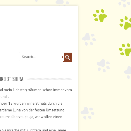
HREIBT SHIRA!
und mein Liebster) träumen schon immer vom
und..
ber '12 wurden wir erstmals durch die
erdame Luna von der festen Umsetzung
raums überzeugt.. ja, wir wollen einen
n Gespräche mit Züchtern und eine lange