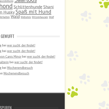
ausstellung
hond
Schlittenhunde
Shani
Spaß mit Hund
an Husky
Wald
Verhalten
Websites
Witzenhausen
Wolf
 GEWUFFT
e
bei
wer sucht, der findet!
e
bei
wer sucht, der findet!
von Canis Minor
bei
wer sucht, der findet!
lterin
bei
wer sucht, der findet!
e
bei
Wochenendbesuch
ei
Wochenendbesuch
 SPUREN