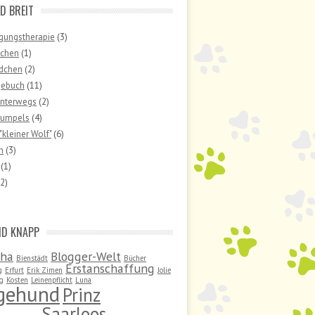
D BREIT
gungstherapie
(3)
uchen
(1)
ndchen
(2)
gebuch
(11)
unterwegs
(2)
umpels
(4)
"kleiner Wolf"
(6)
n
(3)
(1)
2)
ND KNAPP
sha
Blogger-Welt
Bienstädt
Bücher
Erstanschaffung
g
Erfurt
Erik Zimen
Jolie
ng
Kosten
Leinenpflicht
Luna
egehund
Prinz
Saarloos