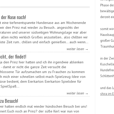
Phase des
bewältige
 der Nase nach!
derzeit e
ht eine tiefenentspannte Hundenase aus am Wochenende
 wir den Prinz mal wieder zu Besuch.. angesichts der
somit wird
aturen und unserer südseitigen Wohnungslage war aber
Hausbaupl
 allen nichts wirklich Großes anzustellen.. also chillten wir
großer Ga
iste Zeit rum.. chillen und einfach genießen… auch wenn…
Traumhund
weiter lesen →
cht, der findet!
in der Zw
ja den Prinz hier hatten und ich ihn irgendwie ablenken
Kuschell
- damit er nicht die ganze Zeit versucht die
Hundefre
hlossene Tür aufzumachen um zu Frauchen zu kommen
Schlitten
ich mich einer schnellen selbst-mach-Spielzeug-Idee von
ose bedient, dem Eierkarton: Eierkarton-Spielidee für
 SpielSpaß…
und das 
weiter lesen →
shira im 
 zu Besuch!
 wir hatten endlich mal wieder hündischen Besuch bei uns!
innert Euch noch an Prinz? der süße Kerl war nun von