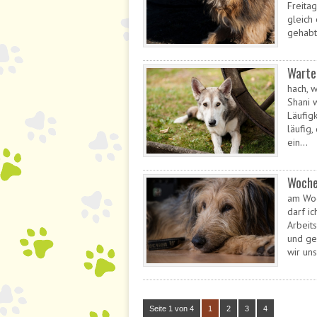
Freita
gleich
gehabt
Wart
hach, w
Shani w
Läufigk
läufig,
ein…
Woche
am Woc
darf ic
Arbeit
und ge
wir un
Seite 1 von 4
1
2
3
4