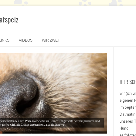
hafspelz
LINKS
VIDEOS
WIR ZWEI
Search
HIER SC
wir (ich 
eigenen H
im Septem
Dalmatin
unseres T
nende hatten wir den Prinz mal wieder zu Besuch.. angesichts der Temperaturen und
 nichts wirklich Großes anzustellen.. also chillten wir…
Hund!
es folgte