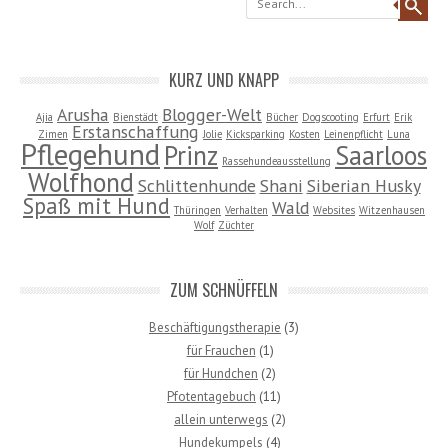
KURZ UND KNAPP
Arusha
Blogger-Welt
Ajia
Bienstädt
Bücher
Dogscooting
Erfurt
Erik
Erstanschaffung
Zimen
Jolie
Kicksparking
Kosten
Leinenpflicht
Luna
Pflegehund
Prinz
Saarloos
Rassehundeausstellung
Wolfhond
Schlittenhunde
Shani
Siberian Husky
Spaß mit Hund
Wald
Thüringen
Verhalten
Websites
Witzenhausen
Wolf
Züchter
ZUM SCHNÜFFELN
Beschäftigungstherapie
(3)
für Frauchen
(1)
für Hundchen
(2)
Pfotentagebuch
(11)
allein unterwegs
(2)
Hundekumpels
(4)