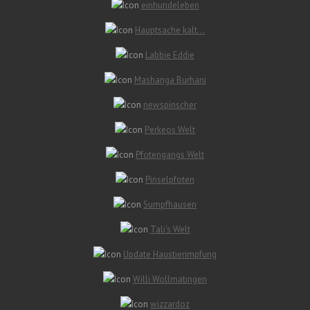
einhundeleben
Hauptsache kalt…
Labbie Eddie
Mashanga Burhani
newspinscher
Perkeos Welt
Pfotengangs Welt
Pinselpfoten
Sumpfhausen
Tali's Welt
Update Haustierimpfung
Willi Wollmatingen
wizzardoz