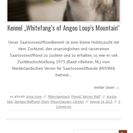
Kennel „Whitefang’s of Angou Loup’s Mountain“
Unser Saarlooswolfhondkennel ist eine kleine Hobbyzucht mit
dem Zuchtziel, den ursprünglichen und rassereinen
Saarlooswolfhond zu züchten und zu erhalten, so wie er seit
Zuchtbuchschließung 1975 (Raad v.Beheer, NL) vom
Niederländischen Verein für Saarlooswolfhunde (NVSWH)
betreut…
weiter lesen →
es schrieb:
shira-hime
//
Pfotentagebuch
,
Projekt "kleiner Wolf"
//
Arusha
,
Jolie
,
Saarloos Wolfhond
,
Shani
,
Witzenhausen
,
Züchter
//
August 16, 2013
//
6
Comments
Search