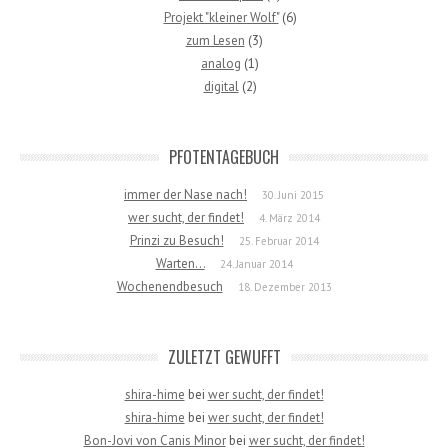
Projekt "kleiner Wolf"
(6)
zum Lesen
(3)
analog
(1)
digital
(2)
PFOTENTAGEBUCH
immer der Nase nach!
30. Juni 2015
wer sucht, der findet!
4. März 2014
Prinzi zu Besuch!
25. Februar 2014
Warten…
24. Januar 2014
Wochenendbesuch
18. Dezember 2013
ZULETZT GEWUFFT
shira-hime
bei
wer sucht, der findet!
shira-hime
bei
wer sucht, der findet!
Bon-Jovi von Canis Minor
bei
wer sucht, der findet!