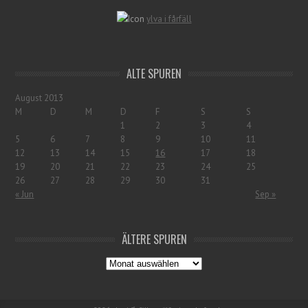
ylva i fårfäll
ALTE SPUREN
August 2013
M
D
M
D
F
S
S
1
2
3
4
5
6
7
8
9
10
11
12
13
14
15
16
17
18
19
20
21
22
23
24
25
26
27
28
29
30
31
« Jun
Sep »
ÄLTERE SPUREN