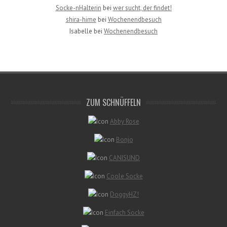
Socke-nHalterin
bei
wer sucht, der findet!
shira-hime
bei
Wochenendbesuch
Isabelle
bei
Wochenendbesuch
ZUM SCHNÜFFELN
Abby Rose
Bonjo
CANISUND
Coole Socke
DoggyHZ!
Einfach Socke