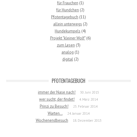
für Frauchen
(1)
für Hundchen
(2)
Pfotentagebuch
(11)
allein unterwegs
(2)
Hundekumpels
(4)
Projekt "kleiner Wolf"
(6)
zum Lesen
(3)
analog
(1)
digital
(2)
PFOTENTAGEBUCH
immer der Nase nach!
30. Juni 2015
wer sucht, der findet!
4. März 2014
Prinzi zu Besuch!
25. Februar 2014
Warten…
24. Januar 2014
Wochenendbesuch
18. Dezember 2013