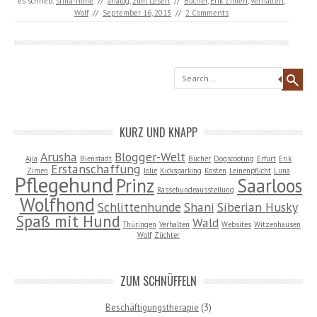
es schrieb:
shira-hime
//
analog
,
zum Lesen
//
Bücher
,
Erik Zimen
,
Verhalten
,
Wolf
//
September 16, 2013
//
2 Comments
Search
KURZ UND KNAPP
Arusha
Blogger-Welt
Ajia
Bienstädt
Bücher
Dogscooting
Erfurt
Erik
Erstanschaffung
Zimen
Jolie
Kicksparking
Kosten
Leinenpflicht
Luna
Pflegehund
Prinz
Saarloos
Rassehundeausstellung
Wolfhond
Schlittenhunde
Shani
Siberian Husky
Spaß mit Hund
Wald
Thüringen
Verhalten
Websites
Witzenhausen
Wolf
Züchter
ZUM SCHNÜFFELN
Beschäftigungstherapie
(3)