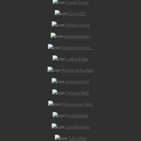
Coole Socke
DoggyHZ!
Einfach Socke
einhundeleben
Hauptsache kalt…
Labbie Eddie
Mashanga Burhani
newspinscher
Perkeos Welt
Pfotengangs Welt
Pinselpfoten
Sumpfhausen
Tali's Welt