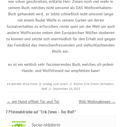
wie schon geschrieben, erklärte Herr Zimen noch viel mehr in
seinem Buch, welches nicht umsonst als DAS Wolfsverhaltens-
Buch gehandelt wird.. er lebte schließlich nicht umsonst lange
mit einem Rudel Wölfe in seinem Garten um deren
Sozialverhalten zu erforschen, reiste quer um die Welt um auch
andere Wolfsrassen neben den Europäischen Wölfen studieren
zu können und setzte sich unermüdlich für den Erhalt und gegen
das Feindbild des menschenfressenden und viehschlachtenden
Wolfs ein..
es ist ein wirklich sehr faszinierendes Buch, welches ich jedem
Hunde- und Wolfsfreund nur empfehlen kann!
es schrieb:
shira-hime
//
analog
,
zum Lesen
//
Bücher
,
Erik Zimen
,
Verhalten
,
Wolf
//
September 16, 2013
Post navigation
←
ein Hund öffnet Tür und Tor
Willi Wollmatingen
→
2 Pfotenabdrücke auf “
Erik Zimen – Der Wolf
”
Socke-nHalterin