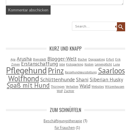
Search
KURZ UND KNAPP
Arusha
Blogger-Welt
Ajia
Bienstädt
Bücher
Dogscooting
Erfurt
Erik
Erstanschaffung
Zimen
Jolie
Kicksparking
Kosten
Leinenpflicht
Luna
Pflegehund
Prinz
Saarloos
Rassehundeausstellung
Wolfhond
Schlittenhunde
Shani
Siberian Husky
Spaß mit Hund
Wald
Thüringen
Verhalten
Websites
Witzenhausen
Wolf
Züchter
ZUM SCHNÜFFELN
Beschäftigungstherapie
(3)
für Frauchen
(1)