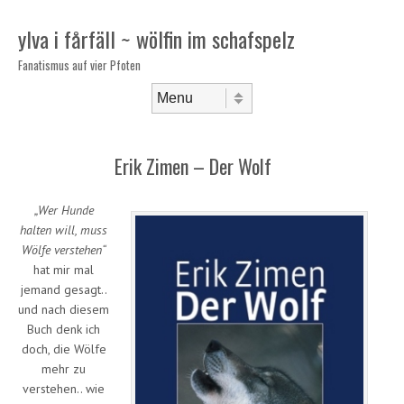
ylva i fårfäll ~ wölfin im schafspelz
Fanatismus auf vier Pfoten
Skip to content
Menu
Erik Zimen – Der Wolf
„Wer Hunde
halten will, muss
Wölfe verstehen“
hat mir mal
jemand gesagt..
und nach diesem
Buch denk ich
doch, die Wölfe
mehr zu
verstehen.. wie