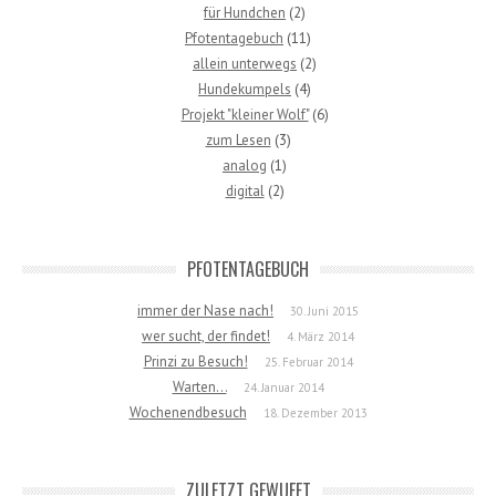
für Hundchen
(2)
Pfotentagebuch
(11)
allein unterwegs
(2)
Hundekumpels
(4)
Projekt "kleiner Wolf"
(6)
zum Lesen
(3)
analog
(1)
digital
(2)
PFOTENTAGEBUCH
immer der Nase nach!
30. Juni 2015
wer sucht, der findet!
4. März 2014
Prinzi zu Besuch!
25. Februar 2014
Warten…
24. Januar 2014
Wochenendbesuch
18. Dezember 2013
ZULETZT GEWUFFT