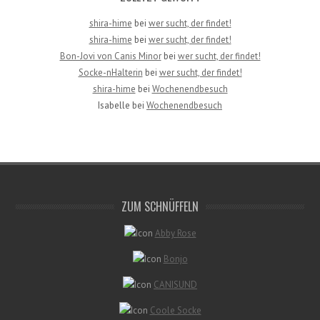
shira-hime
bei
wer sucht, der findet!
shira-hime
bei
wer sucht, der findet!
Bon-Jovi von Canis Minor
bei
wer sucht, der findet!
Socke-nHalterin
bei
wer sucht, der findet!
shira-hime
bei
Wochenendbesuch
Isabelle
bei
Wochenendbesuch
ZUM SCHNÜFFELN
Abby Rose
Bonjo
CANISUND
Coole Socke