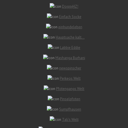
DoggyHZ!
Einfach Socke
einhundeleben
Hauptsache kalt…
Labbie Eddie
Mashanga Burhani
newspinscher
Perkeos Welt
Pfotengangs Welt
Pinselpfoten
Sumpfhausen
Tali's Welt