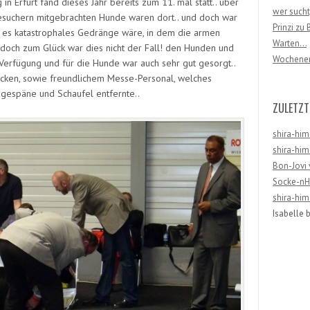
in Erfurt fand dieses Jahr bereits zum 11. mal statt.. über
wer sucht,
esuchern mitgebrachten Hunde waren dort.. und doch war
Prinzi zu
ass es katastrophales Gedränge wäre, in dem die armen
Warten…
doch zum Glück war dies nicht der Fall! den Hunden und
Wochene
r Verfügung und für die Hunde war auch sehr gut gesorgt..
Ecken, sowie freundlichem Messe-Personal, welches
ägespäne und Schaufel entfernte..
ZULETZT
shira-him
shira-him
Bon-Jovi 
Socke-nHa
shira-him
Isabelle
b