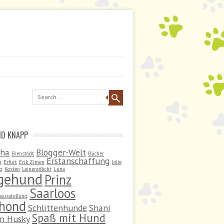
ND KNAPP
sha
Blogger-Welt
Bienstädt
Bücher
Erstanschaffung
g
Erfurt
Erik Zimen
Jolie
ng
Kosten
Leinenpflicht
Luna
egehund
Prinz
Saarloos
ausstellung
hond
Schlittenhunde
Shani
Spaß mit Hund
an Husky