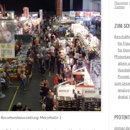
Thüringen
Züchter
ZUM SCH
Beschäfti
für Fra
für Hu
Pfotenta
allein 
Hundek
Projekt 
zum Lese
analog
digital
(
PFOTEN
e Rassehundeausstellung Messehalle 1
immer de