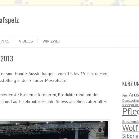
hafspelz
LINKS
VIDEOS
WIR ZWEI
 2013
Search
er sind Hunde-Ausstellungen.. vom 14. bis 15. Juni diesen
sstellung in der Erfurter Messehalle..
KURZ U
Aru
chiedenste Rassen informieren, Produkte rund um den
Ajia
Dogscootin
n und auch sehr interessante Shows ansehen.. aber alles
Kicksparki
Pfl
Rassehunde
Wolf
Siberi