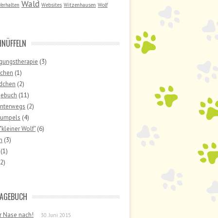
Wald
Verhalten
Websites
Witzenhausen
Wolf
NÜFFELN
gungstherapie
(3)
uchen
(1)
ndchen
(2)
gebuch
(11)
unterwegs
(2)
umpels
(4)
"kleiner Wolf"
(6)
n
(3)
(1)
2)
TAGEBUCH
r Nase nach!
30. Juni 2015