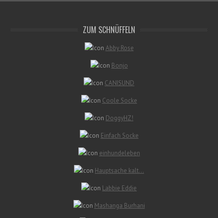
ZUM SCHNÜFFELN
Abby Rose
Bonjo
CANISUND
Coole Socke
DoggyHZ!
Einfach Socke
einhundeleben
Hauptsache kalt…
Labbie Eddie
Mashanga Burhani