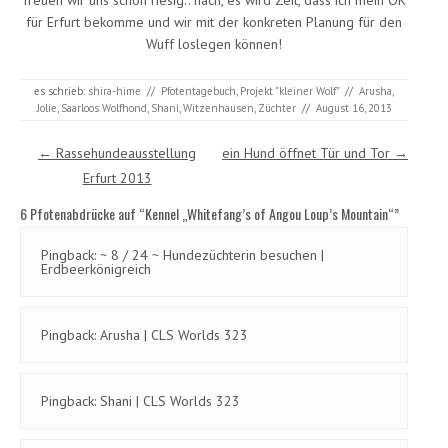
freuen wir uns schon riesig.. hach, es wird Zeit, dass ich mein OK
für Erfurt bekomme und wir mit der konkreten Planung für den
Wuff loslegen können!
es schrieb:
shira-hime
//
Pfotentagebuch
,
Projekt "kleiner Wolf"
//
Arusha
,
Jolie
,
Saarloos Wolfhond
,
Shani
,
Witzenhausen
,
Züchter
//
August 16, 2013
Post navigation
←
Rassehundeausstellung
ein Hund öffnet Tür und Tor
→
Erfurt 2013
6 Pfotenabdrücke auf “
Kennel „Whitefang’s of Angou Loup’s Mountain“
”
Pingback:
~ 8 / 24 ~ Hundezüchterin besuchen |
Erdbeerkönigreich
Pingback:
Arusha | CLS Worlds 323
Pingback:
Shani | CLS Worlds 323