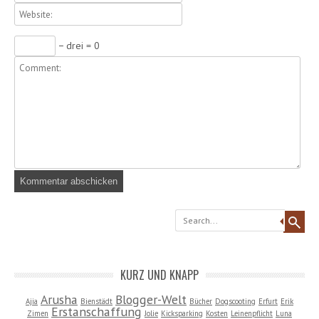
− drei = 0
Search
KURZ UND KNAPP
Arusha
Blogger-Welt
Ajia
Bienstädt
Bücher
Dogscooting
Erfurt
Erik
Erstanschaffung
Zimen
Jolie
Kicksparking
Kosten
Leinenpflicht
Luna