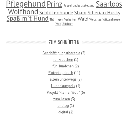
Pflegehund
Prinz
Saarloos
Rassehundeausstellung
Wolfhond
Schlittenhunde
Shani
Siberian Husky
Spaß mit Hund
Wald
Thüringen
Verhalten
Websites
Witzenhausen
Wolf
Züchter
ZUM SCHNÜFFELN
Beschäftigungstherapie
(3)
für Frauchen
(1)
für Hundchen
(2)
Pfotentagebuch
(11)
allein unterwegs
(2)
Hundekumpels
(4)
Projekt "kleiner Wolf"
(6)
zum Lesen
(3)
analog
(1)
digital
(2)