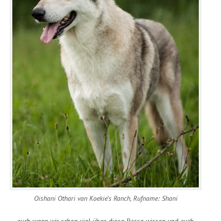
Oishani Othari van Koekie’s Ranch, Rufname: Shani