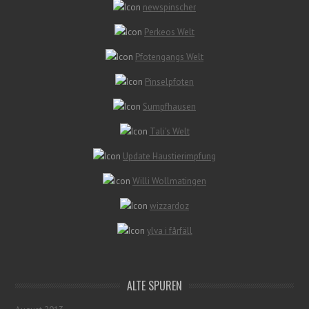
newspinscher
Perkeos Welt
Pfotengangs Welt
Pinselpfoten
Sumpfhausen
Tali's Welt
Update Haustierimpfung
Willi Wollmatingen
wizzardoz
ylva i fårfäll
ALTE SPUREN